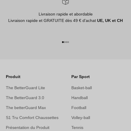
Livraison rapide et abordable
Livraison rapide et GRATUITE dès 49 € d'achat
UE, UK et CH
Aller à l'élément 1
Aller à l'élément 2
Aller à l'élément 3
Aller à l'élément 4
Produit
Par Sport
The BetterGuard Lite
Basket-ball
The BetterGuard 3.0
Handball
The betterGuard Max
Football
S1 Tru Comfort Chaussettes
Volley-ball
Présentation du Produit
Tennis