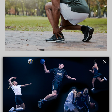
Conséquences à long terme d'une rupture ligamentaire à
la cheville : comment protéger ton avenir sportif
Un petit faux pas, une douleur aiguë, et c'est
déjà trop tard : rupture ligamentaire.
Beaucoup d'athlètes commettent alors l'erreur
de sous-estimer la blessure dès que la
douleur initiale s'es...