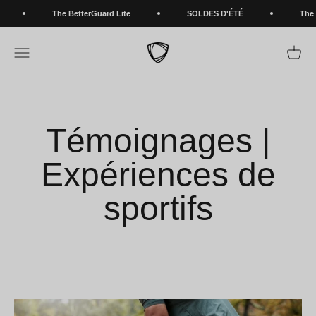
Passer au contenu
The BetterGuard Lite
SOLDES D'ÉTÉ
The Bette
BETTERGUARDS
Ouvrir la navigation
Voir le
Témoignages |
Expériences de
sportifs