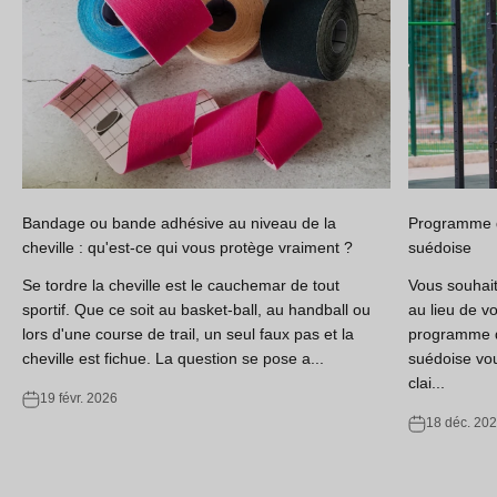
Bandage ou bande adhésive au niveau de la
Programme d
cheville : qu'est-ce qui vous protège vraiment ?
suédoise
Se tordre la cheville est le cauchemar de tout
Vous souhaite
sportif. Que ce soit au basket-ball, au handball ou
au lieu de v
Prêt à s'inspirer ?
lors d'une course de trail, un seul faux pas et la
programme d
De la prévention des blessures aux conseils d'entraînement, en
cheville est fichue. La question se pose a...
suédoise vou
passant par les dernières technologies sportives. Obtenez tous
clai...
19 févr. 2026
nos meilleurs contenus pour vous aider à mieux bouger et à
18 déc. 20
récupérer plus vite.
TOUTES LES HISTOIRES