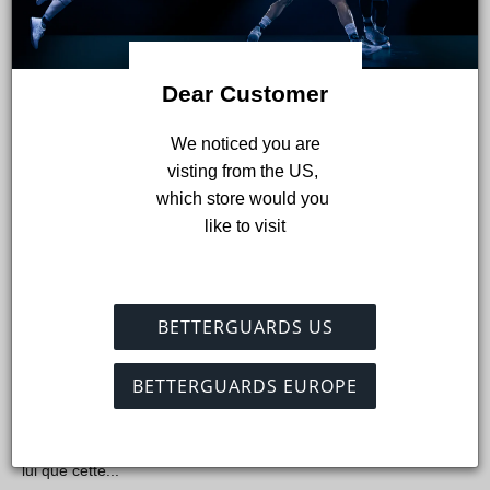
19 févr. 2026
Dear Customer
 We noticed you are 
visting from the US, 
which store would you 
like to visit
BETTERGUARDS US
Nils Lichtlein aux Championnats d'Europe de handball 2026
avec le BetterGuard
BETTERGUARDS EUROPE
Nils teste notre système Betterguards depuis de nombreuses
années. Il était là lorsque nous avons testé notre premier
prototype en coopération avec Füchse Berlin. Il était clair pour
lui que cette...