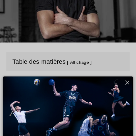
Table des matières
Affichage
Les blessures à la cheville sont ennuyeuses, dangereuses et
entraînent de nombreux problèmes. C'est pourquoi
une bonne
protection, après la première torsion,
est super importante !
En tant que physiothérapeute et joueuse de volley-ball,
j'ai
été témoin et j'ai traité un certain nombre de blessures, tant sur
le
plan professionnel que privé.
Je n'ai pas été épargnée non plus. Ma dernière blessure