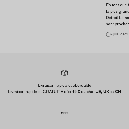
En tant que 
le plus gran
Detroit Lions
sont proches d
9 juil. 2024
Livraison rapide et abordable
Livraison rapide et GRATUITE dès 49 € d'achat
UE, UK et CH
Aller à l'élément 1
Aller à l'élément 2
Aller à l'élément 3
Aller à l'élément 4