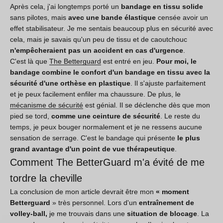
Après cela, j'ai longtemps porté un
bandage en tissu solide
sans pilotes, mais
avec une bande élastique
censée avoir un
effet stabilisateur. Je me sentais beaucoup plus en sécurité avec
cela, mais je savais qu'un peu de tissu et de caoutchouc
n'empêcheraient pas un accident en cas d'urgence
.
C'est là que
The Betterguard
est entré en jeu.
Pour moi, le
bandage combine le confort d'un bandage en tissu avec la
sécurité d'une orthèse en plastique
. Il s'ajuste parfaitement
et je peux facilement enfiler ma chaussure. De plus, le
mécanisme de sécurité
est génial. Il se déclenche dès que mon
pied se tord,
comme une ceinture de sécurité
. Le reste du
temps, je peux bouger normalement et je ne ressens aucune
sensation de serrage. C'est le bandage qui présente
le plus
grand avantage d'un point de vue thérapeutique
.
Comment The BetterGuard m'a évité de me
tordre la cheville
La conclusion de mon article devrait être mon
« moment
Betterguard
» très personnel. Lors d'un
entraînement de
volley-ball,
je me trouvais dans une
situation de blocage
. La