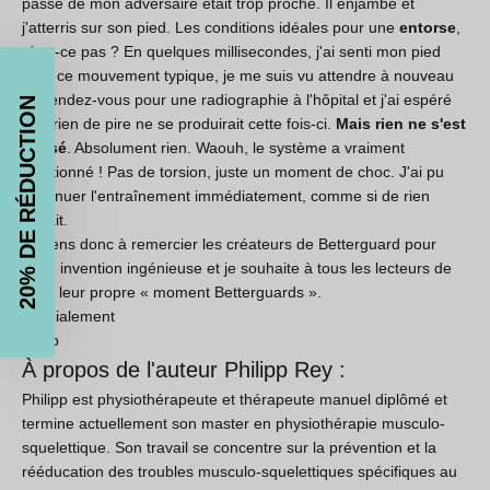
passe de mon adversaire était trop proche. Il enjambe et
20% de
j'atterris sur son pied. Les conditions idéales pour une
entorse
,
n'est-ce pas ? En quelques millisecondes, j'ai senti mon pied
réduction
faire ce mouvement typique, je me suis vu attendre à nouveau
un rendez-vous pour une radiographie à l'hôpital et j'ai espéré
que rien de pire ne se produirait cette fois-ci.
Mais rien ne s'est
passé
. Absolument rien. Waouh, le système a vraiment
Cumulables avec les soldes !
fonctionné ! Pas de torsion, juste un moment de choc. J'ai pu
continuer l'entraînement immédiatement, comme si de rien
n'était.
Je tiens donc à remercier les créateurs de Betterguard pour
cette invention ingénieuse et je souhaite à tous les lecteurs de
OBTENEZ 20% DE RÉDUCTION!
vivre leur propre « moment Betterguards ».
Cordialement
Philip
Livraison Gratuite !
À propos de l'auteur Philipp Rey :
Philipp est physiothérapeute et thérapeute manuel diplômé et
termine actuellement son master en physiothérapie musculo-
squelettique. Son travail se concentre sur la prévention et la
rééducation des troubles musculo-squelettiques spécifiques au