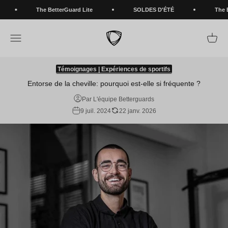
Passer au contenu
The BetterGuard Lite
SOLDES D'ÉTÉ
The Bett
BETTERGUARDS
Ouvrir la navigation
Voir le
Témoignages | Expériences de sportifs
Entorse de la cheville: pourquoi est-elle si fréquente ?
Par L'équipe Betterguards
9 juil. 2024
22 janv. 2026