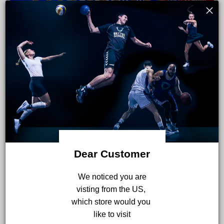
Betterguards à Las Vegas - Ligue d'été de la NBA
Sept mois après notre nomination officielle en
tant qu'entreprise du portefeuille NBA
Launchpad dans la catégorie "Innovating
Dear Customer
Ankle Injury Prevention and Recovery", nous
avons participé à la Ligue...
 We noticed you are 
visting from the US, 
which store would you 
like to visit
Dernières nouvelles