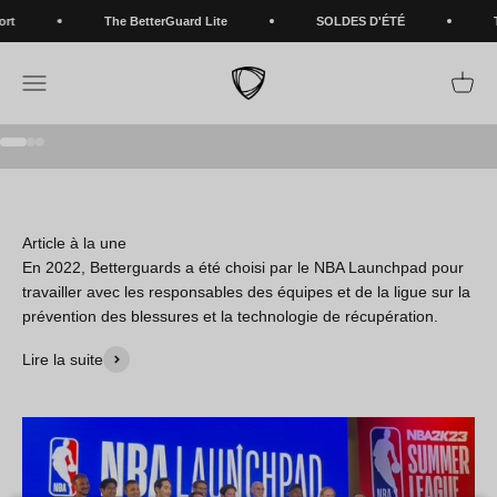
Amon-Ra et Equanimeous St. Brown rejoignent Betterguards en
Passer au contenu
t
The BetterGuard Lite
SOLDES D'ÉTÉ
Th
tant qu'ambassadeurs mondiaux
BETTERGUARDS
Ouvrir la navigation
Voir le
LIRE LA SUITE
Aller à l'élément 1
Aller à l'élément 2
Aller à l'élément 3
Article à la une
En 2022, Betterguards a été choisi par le NBA Launchpad pour
travailler avec les responsables des équipes et de la ligue sur la
prévention des blessures et la technologie de récupération.
Lire la suite