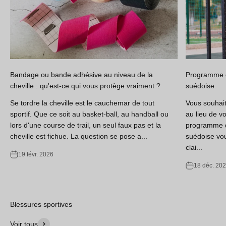
Bandage ou bande adhésive au niveau de la
Programme d
cheville : qu'est-ce qui vous protège vraiment ?
suédoise
Se tordre la cheville est le cauchemar de tout
Vous souhaite
sportif. Que ce soit au basket-ball, au handball ou
au lieu de v
lors d'une course de trail, un seul faux pas et la
programme d
cheville est fichue. La question se pose a...
suédoise vou
clai...
19 févr. 2026
18 déc. 20
Blessures sportives
Voir tous