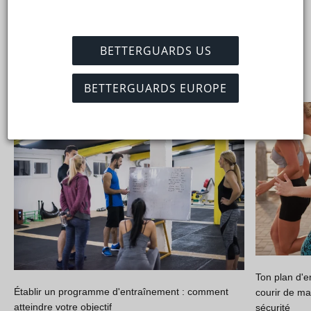
Nous mettons en lumière quelques histoires qui nous éclairent,
nous font bouger, nous font réfléchir ou nous tiennent au
courant.
BETTERGUARDS US
Voir tous
BETTERGUARDS EUROPE
Ton plan d'e
Établir un programme d'entraînement : comment
courir de ma
atteindre votre objectif
sécurité