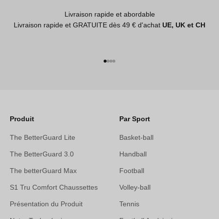
Livraison rapide et abordable
Livraison rapide et GRATUITE dès 49 € d'achat
UE, UK et CH
Aller à l'élément 1
Aller à l'élément 2
Aller à l'élément 3
Aller à l'élément 4
Produit
Par Sport
The BetterGuard Lite
Basket-ball
The BetterGuard 3.0
Handball
The betterGuard Max
Football
S1 Tru Comfort Chaussettes
Volley-ball
Présentation du Produit
Tennis