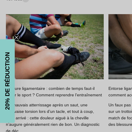
20% DE RÉDUCTION
Rupture ligamentaire : combien de temps faut-il
Entorse liga
éviter le sport ? Comment reprendre l'entraînement
comment acc
Un mauvais atterrissage après un saut, une
Un faux pas 
mauvaise torsion lors d’un tacle, et tout à coup,
sur un trott
c’est arrivé : cette douleur aiguë à la cheville
match de foot
n’augure généralement rien de bon. Un diagnostic
des blessures
de déc...