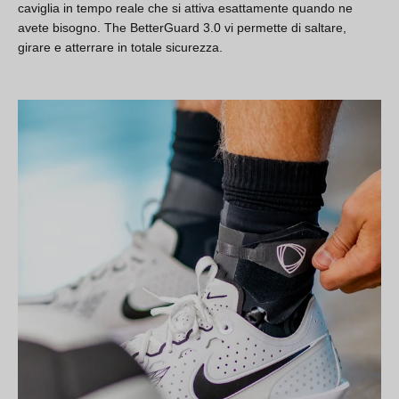
caviglia in tempo reale che si attiva esattamente quando ne
avete bisogno. The BetterGuard 3.0 vi permette di saltare,
girare e atterrare in totale sicurezza.