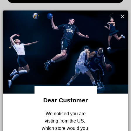
Spedizione gratuita in UE,
CH e UK
(Dettagli di
Garanzia di rimborso di 21
spedizione UK, CH e
giorni senza stress
Canada)
Sviluppato e prodotto
nell'UE
Dear Customer
Descrizione del prodotto
 We noticed you are 
Uso consigliato
visting from the US, 
Vantaggi
which store would you 