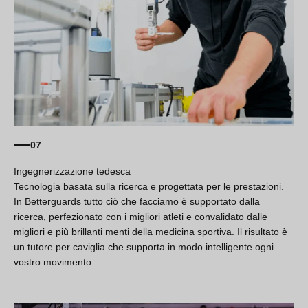
07
Ingegnerizzazione tedesca
Tecnologia basata sulla ricerca e progettata per le prestazioni.
In Betterguards tutto ciò che facciamo è supportato dalla
ricerca, perfezionato con i migliori atleti e convalidato dalle
migliori e più brillanti menti della medicina sportiva. Il risultato è
un tutore per caviglia che supporta in modo intelligente ogni
vostro movimento.