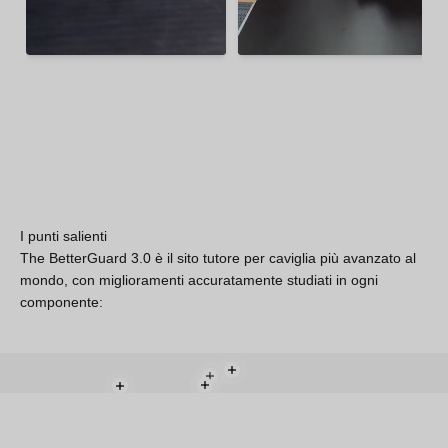
Vi presentiamo BG ULTRA
La cintura di sicurezza per la caviglia
I punti salienti
BG ULTRA è il nostro stabilizzatore di caviglia più avanzato,
The BetterGuard 3.0 è il sito tutore per caviglia più avanzato al
dotato di tecnologia microidraulica brevettata. Progettato per
mondo, con miglioramenti accuratamente studiati in ogni
essere più corto, più veloce e più sottile, fornisce un supporto
componente:
dinamico esattamente quando la caviglia ne ha bisogno.
Nonostante il suo design compatto, il BG ULTRA offre una
libertà di movimento senza pari, senza compromettere il
Per saperne di più
caratteristico design BetterGuard.
Per saperne di più
Per saperne di più
Per saperne di più