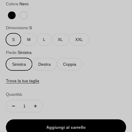
Colore:
Nero
Nero
Bianco
Dimensione:
S
S
M
L
XL
XXL
Piede:
Sinistra
Sinistra
Destra
Coppia
Trova la tua taglia
Quantità:
Aggiungi al carrello