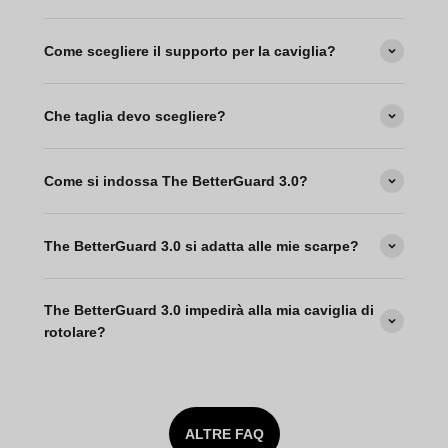
Come scegliere il supporto per la caviglia?
Che taglia devo scegliere?
Come si indossa The BetterGuard 3.0?
The BetterGuard 3.0 si adatta alle mie scarpe?
The BetterGuard 3.0 impedirà alla mia caviglia di
rotolare?
ALTRE FAQ