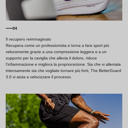
04
Il recupero reimmaginato
Recupera come un professionista e torna a fare sport più
velocemente grazie a una compressione leggera e a un
supporto per la caviglia che allevia il dolore, riduce
l'infiammazione e migliora la propriocezione. Sia che vi alleniate
intensamente sia che vogliate tornare più forti, The BetterGuard
3.0 vi aiuta a velocizzare il processo.