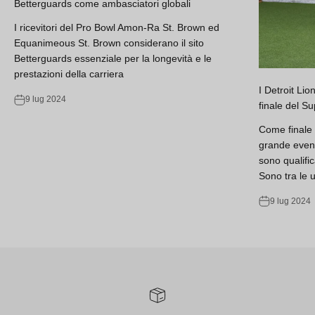
Betterguards come ambasciatori globali
I ricevitori del Pro Bowl Amon-Ra St. Brown ed
Equanimeous St. Brown considerano il sito
Betterguards essenziale per la longevità e le
prestazioni della carriera
I Detroit Li
9 lug 2024
finale del S
Come finale 
grande event
sono qualifica
Sono tra le u
9 lug 2024