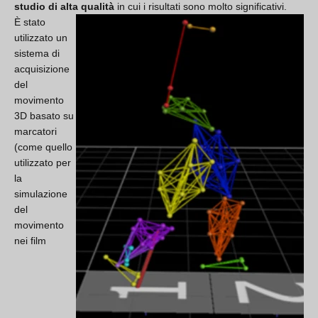
studio di alta qualità
in cui i risultati sono molto significativi.
È stato
utilizzato un
sistema di
acquisizione
del
movimento
3D basato su
marcatori
(come quello
utilizzato per
la
simulazione
del
movimento
nei film