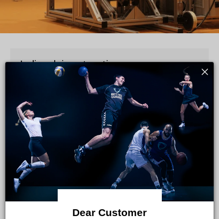
Indice dei contenuti
Display
Per dimostrare il funzionamento e il valore aggiunto della nostra
tecnologia, abbiamo condotto uno studio insieme alla
Charité
Berlino
e la TU di Berlino nel 2019. Lo studio è stato finanziato
dal Ministero federale dell'Istruzione e della Ricerca (BMBF).
L'obiettivo dello studio era quello di dimostrare l'efficacia e la
sicurezza del sistema di
Betterguards tecnologia
sulle persone
sottoposte a test.
16 atleti con instabilità cronica della caviglia sono stati esaminati
nel laboratorio di analisi del movimento. Il
Test di fasciatura
della caviglia
è stato effettuato con e senza il sistema
Dear Customer
Betterguards in due giorni diversi.