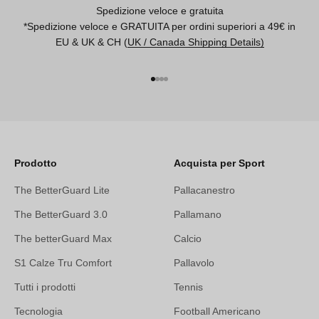
Spedizione veloce e gratuita
*Spedizione veloce e GRATUITA per ordini superiori a 49€ in
EU & UK & CH (
UK / Canada Shipping Details)
Vai all'articolo 1
Vai all'articolo 2
Vai all'articolo 3
Vai all'articolo 4
Prodotto
Acquista per Sport
The BetterGuard Lite
Pallacanestro
The BetterGuard 3.0
Pallamano
The betterGuard Max
Calcio
S1 Calze Tru Comfort
Pallavolo
Tutti i prodotti
Tennis
Tecnologia
Football Americano