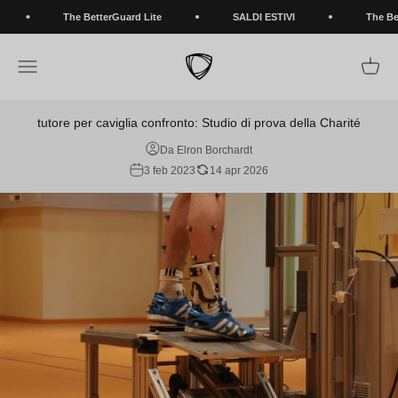
Vai al contenuto
The BetterGuard Lite
SALDI ESTIVI
The Bett
BETTERGUARDS
Apri il menu di navigazione
Mostra 
tutore per caviglia confronto: Studio di prova della Charité
Da Elron Borchardt
3 feb 2023
14 apr 2026