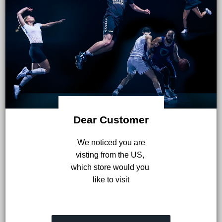
Dear Customer
Mit dem Fuß umgeknickt - Experten empfehlen PECH
 We noticed you are 
Schema
visting from the US, 
Du bist beim Sport oder im Alltag mit dem Fuß
which store would you 
like to visit
umgeknickt? Jetzt kommt es auf die richtige
Behandlung an. Bei leichten Verletzungen
empfiehlt der renommierte Sportmediziner Dr.