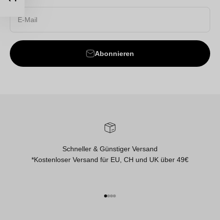
E-Mail
Abonnieren
Schneller & Günstiger Versand
*Kostenloser Versand für EU, CH und UK über 49€
Gehe zu Element 1
Gehe zu Element 2
Gehe zu Element 3
Gehe zu Element 4