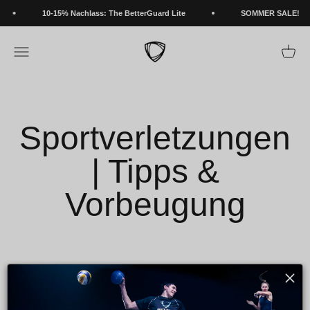
Zum Inhalt springen
10-15% Nachlass: The BetterGuard Lite
SOMMER SALE!
BETTERGUARDS
Navigationsmenü öffnen
Warenk
Sportverletzungen
| Tipps &
Vorbeugung