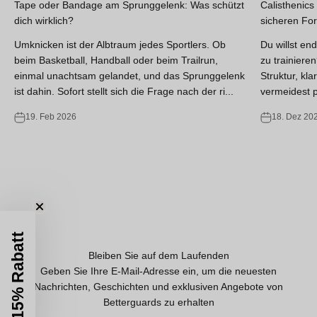
Tape oder Bandage am Sprunggelenk: Was schützt
Calisthenics
dich wirklich?
sicheren For
Umknicken ist der Albtraum jedes Sportlers. Ob
Du willst end
Bereit, inspiriert zu werden?
beim Basketball, Handball oder beim Trailrun,
zu trainieren
Von Verletzungsprävention und Trainingstipps bis hin zu den
einmal unachtsam gelandet, und das Sprunggelenk
Struktur, kl
neuesten Entwicklungen in der Sporttechnologie. Erhalten Sie all
ist dahin. Sofort stellt sich die Frage nach der ri...
vermeidest pl
unsere besten Inhalte, um Ihnen zu helfen, sich besser zu
19. Feb 2026
18. Dez 20
bewegen und schneller zu erholen.
ALLE GESCHICHTEN
15% Rabatt
Bleiben Sie auf dem Laufenden
Geben Sie Ihre E-Mail-Adresse ein, um die neuesten
Nachrichten, Geschichten und exklusiven Angebote von
Betterguards zu erhalten