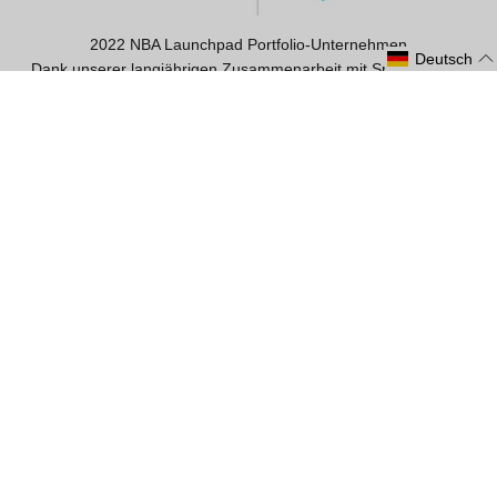
2022 NBA Launchpad Portfolio-Unternehmen
Deutsch
Dank unserer langjährigen Zusammenarbeit mit Sportlern und
Sportlerinnen und unserem ständigen Streben nach
Innovationen inspirieren wir die Menschen auf der ganzen Welt
zu mehr sportlicher Aktivität. Im Jahr 2022 wurde Betterguards
vom NBA Launchpad ausgewählt, um gemeinsam mit der NBA
und derer Teams ein innovatives Produkt für die Prävention und
Rehabilitation von Sprunggelenkverletzungen zu entwickeln.
ÜBER BETTERGUARDS