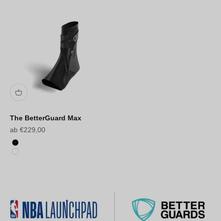
The BetterGuard Max
Angebot
ab €229,00
Schwarz
Weiß