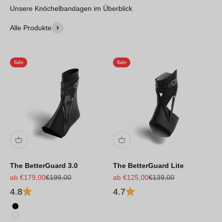
Unsere Knöchelbandagen im Überblick
Alle Produkte
Sale
Sale
The BetterGuard 3.0
The BetterGuard Lite
Angebot
Regulärer Preis
Angebot
Regulärer Preis
ab €179,00
€199,00
ab €125,00
€139,00
4.8
4.7
Schwarz
Weiß