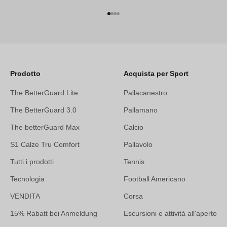
Vai all'articolo 1
Vai all'articolo 2
Vai all'articolo 3
Vai all'articolo 4
Prodotto
Acquista per Sport
The BetterGuard Lite
Pallacanestro
The BetterGuard 3.0
Pallamano
The betterGuard Max
Calcio
S1 Calze Tru Comfort
Pallavolo
Tutti i prodotti
Tennis
Tecnologia
Football Americano
VENDITA
Corsa
15% Rabatt bei Anmeldung
Escursioni e attività all'aperto