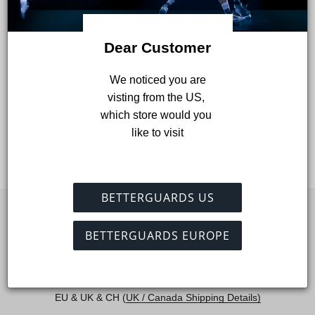
nostro negozio.
Richieste PIPEDA
Informazioni personali
Dear Customer
Ordini
Accesso ai dati personali
 We noticed you are 
È possibile utilizzare il link sottostante per richiedere un rapporto
visting from the US, 
che conterrà tutte le informazioni personali da noi memorizzate.
which store would you 
Richiedi un rapporto
like to visit
BETTERGUARDS US
BETTERGUARDS EUROPE
Spedizione veloce e gratuita
*Spedizione veloce e GRATUITA per ordini superiori a 49€ in
EU & UK & CH (
UK / Canada Shipping Details)