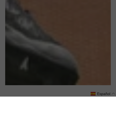
Español
Tobillera diseñada para jugadores de lacrosse
A diferencia de las voluminosas tobilleras o las cintas
ajustadas que restringen el movimiento, BetterGuard
ofrece una sujeción adaptable del tobillo que sólo se activa