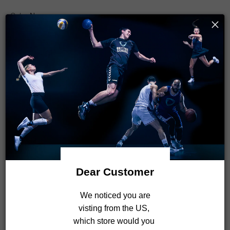
Color:
Negro
Negro
Blanco
Talla:
S
S
M
L
XL
XXL
Pie:
Izquierda
Izquierda
Derecha
Par
Guía de tallas
Dear Customer
Cantidad:
 We noticed you are 
visting from the US, 
which store would you 