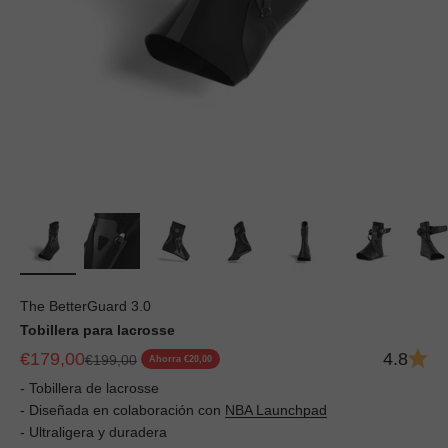
The BetterGuard 3.0
Tobillera para lacrosse
Precio de oferta
€179,00
4.8
Precio normal
€199,00
Ahorra €20,00
- Tobillera de lacrosse
- Diseñada en colaboración con
NBA Launchpad
- Ultraligera y duradera