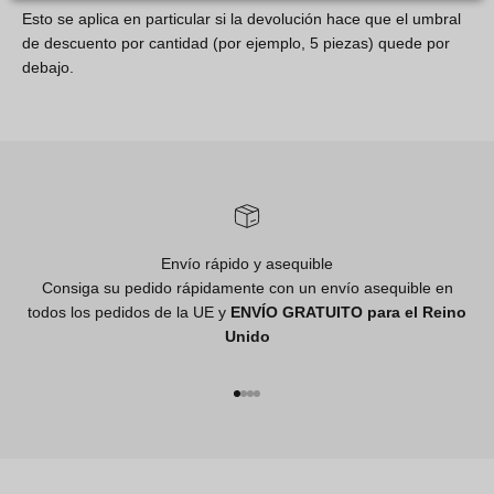
Esto se aplica en particular si la devolución hace que el umbral
de descuento por cantidad (por ejemplo, 5 piezas) quede por
debajo.
Envío rápido y asequible
Consiga su pedido rápidamente con un envío asequible en
todos los pedidos de la UE y
ENVÍO GRATUITO para el Reino
Unido
Ir al artículo 1
Ir al artículo 2
Ir al artículo 3
Ir al artículo 4