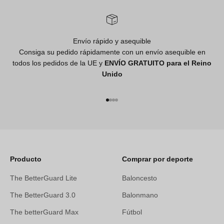
Envío rápido y asequible
Consiga su pedido rápidamente con un envío asequible en
todos los pedidos de la UE y
ENVÍO GRATUITO para el Reino
Unido
Ir al artículo 1
Ir al artículo 2
Ir al artículo 3
Ir al artículo 4
Producto
Comprar por deporte
The BetterGuard Lite
Baloncesto
The BetterGuard 3.0
Balonmano
The betterGuard Max
Fútbol