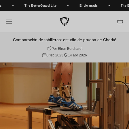
Ir al contenido
The BetterGuard Lite
Envío gratis
The Bet
BETTERGUARDS
Abrir menú de navegación
Abrir 
Comparación de tobilleras: estudio de prueba de Charité
Por Elron Borchardt
3 feb 2023
14 abr 2026