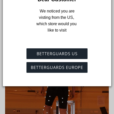
Los atletas realizaron diversos movimientos deportivos, como
correr, saltar, aterrizar y cambiar de dirección. También se
 We noticed you are 
realizó una prueba en una «plataforma de flexión»
visting from the US, 
especialmente desarrollada. Aquí se
simuló un giro del tobillo
which store would you 
sin que nadie pudiera lesionarse. El efecto protector en
like to visit
situaciones de alto riesgo quedó especialmente demostrado.
BETTERGUARDS US
BETTERGUARDS EUROPE