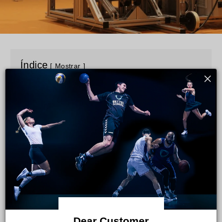
Índice
Mostrar
Con el fin de demostrar la funcionalidad y el valor añadido de
nuestra tecnología, en 2019 llevamos a cabo un estudio en
colaboración con la
Charité Berlin
y la TU Berlin. El estudio fue
financiado por el Ministerio Federal de Educación e
Investigación (BMBF). El objetivo del estudio era demostrar la
eficacia y la seguridad de la
tecnología Betterguards
en
personas sometidas a prueba.
Se examinó a 16 deportistas con inestabilidad crónica del tobillo
en el laboratorio de análisis del movimiento. La
prueba de
vendaje de tobillo
se llevó a cabo con y sin el sistema
Betterguards en dos días diferentes.
Dear Customer