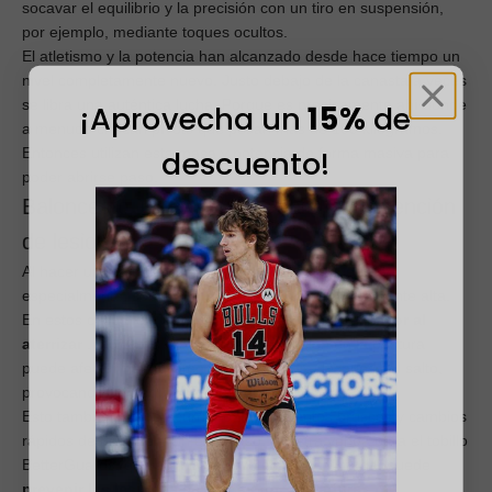
socavar el equilibrio y la precisión con un tiro en suspensión,
por ejemplo, mediante toques ocultos.
El atletismo y la potencia han alcanzado desde hace tiempo un
nivel completamente nuevo. Justo debajo de la canasta a veces
se libra una auténtica lucha. Porque es precisamente ahí donde
¡Aprovecha un
15%
de
a menudo chocan pívots que pesan más de 100 kilogramos.
descuento!
Entonces utilizan esta masa y potencia de forma masiva para
poder abrirse paso.
Baloncesto + The BetterGuard = Prevención
de lesiones
Al hacer un mate, la tensión sobre el propio cuerpo y,
especialmente, sobre el tobillo también es enormemente alta.
En estos casos, el
riesgo de lesión
es
siempre mayor al
aterrizar
. Incluso la más mínima desviación en la postura
puede afectar negativamente al aterrizaje después del salto,
provocando un
esguince de tobillo
.
Esto también puede ocurrir con movimientos bruscos y cambios
rápidos de dirección. En este caso, nuestra venda para el tobillo
BetterGuards, que es a la vez protectora y cómoda, puede
prevenir las lesiones causadas por torceduras o