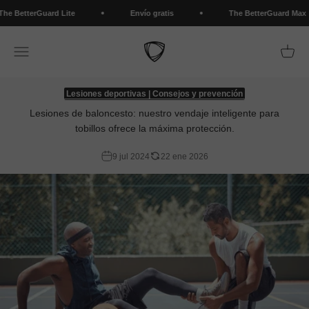
Ir al contenido
e BetterGuard Lite
Envío gratis
The BetterGuard Max
BETTERGUARDS
Abrir menú de navegación
Abrir 
Lesiones deportivas | Consejos y prevención
Lesiones de baloncesto: nuestro vendaje inteligente para
tobillos ofrece la máxima protección.
9 jul 2024
22 ene 2026