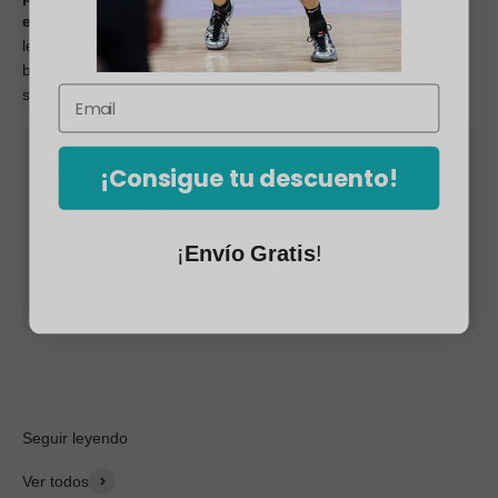
esguinces
. Al mismo tiempo, reduce la gravedad de las
lesiones y mantiene la libertad de movimiento natural. El
baloncesto, la prevención de lesiones y The BetterGuard
siempre deben mencionarse en el mismo contexto.
¡Consigue tu descuento!
Manténgase al día
Síguenos en TheBetterguard y no vuelvas a perderte
ningún anuncio importante.
¡
Envío Gratis
!
Seguir leyendo
Ver todos