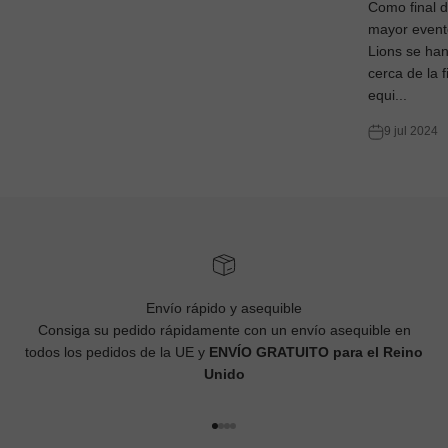
Como final d
mayor evento
Lions se han 
cerca de la f
equi...
9 jul 2024
Envío rápido y asequible
Consiga su pedido rápidamente con un envío asequible en
todos los pedidos de la UE y
ENVÍO GRATUITO para el Reino
Unido
Ir al artículo 1
Ir al artículo 2
Ir al artículo 3
Ir al artículo 4