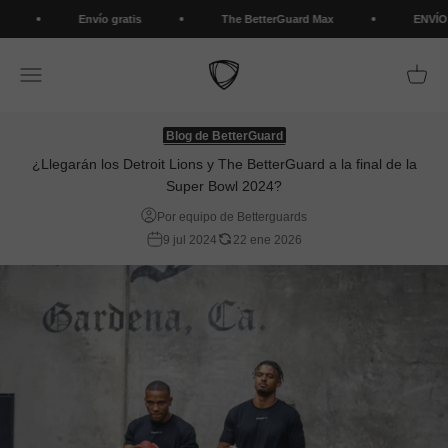
Ir al contenido
Envío gratis
The BetterGuard Max
ENVÍO GR
BETTERGUARDS
Abrir menú de navegación
Abrir 
Blog de BetterGuard
¿Llegarán los Detroit Lions y The BetterGuard a la final de la
Super Bowl 2024?
Por equipo de Betterguards
9 jul 2024
22 ene 2026