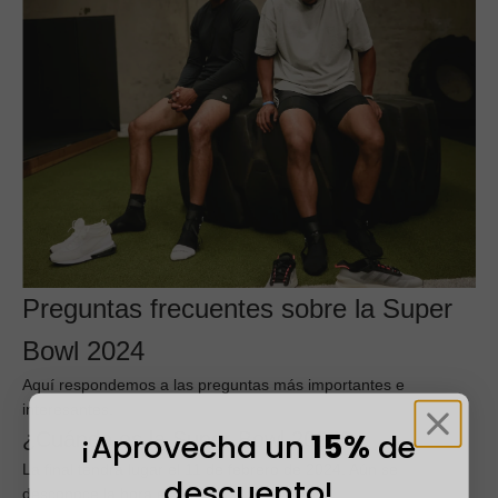
Preguntas frecuentes sobre la Super
Bowl 2024
Aquí respondemos a las preguntas más importantes e
interesantes.
¡Aprovecha un
15%
de
¿Cuándo es la Super Bowl 2024?
La final tendrá lugar el 11 de febrero de 2024. Aún se
descuento!
desconoce la hora exacta.