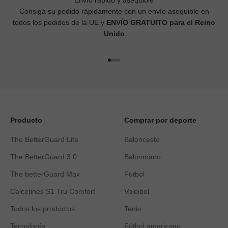
Consiga su pedido rápidamente con un envío asequible en
todos los pedidos de la UE y
ENVÍO GRATUITO para el Reino
Unido
Ir al artículo 1
Ir al artículo 2
Ir al artículo 3
Ir al artículo 4
Producto
Comprar por deporte
The BetterGuard Lite
Baloncesto
The BetterGuard 3.0
Balonmano
The betterGuard Max
Fútbol
Calcetines S1 Tru Comfort
Voleibol
Todos los productos
Tenis
Tecnología
Fútbol americano