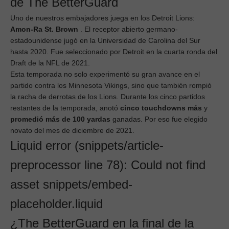
de The BetterGuard
Uno de nuestros embajadores juega en los Detroit Lions:
Amon-Ra St. Brown
. El receptor abierto germano-
estadounidense jugó en la Universidad de Carolina del Sur
hasta 2020. Fue seleccionado por Detroit en la cuarta ronda del
Draft de la NFL de 2021.
Esta temporada no solo experimentó su gran avance en el
partido contra los Minnesota Vikings, sino que también rompió
la racha de derrotas de los Lions. Durante los cinco partidos
restantes de la temporada, anotó
cinco touchdowns más
y
promedió más de 100 yardas
ganadas. Por eso fue elegido
novato del mes de diciembre de 2021.
Liquid error (snippets/article-
preprocessor line 78): Could not find
asset snippets/embed-
placeholder.liquid
¿The BetterGuard en la final de la