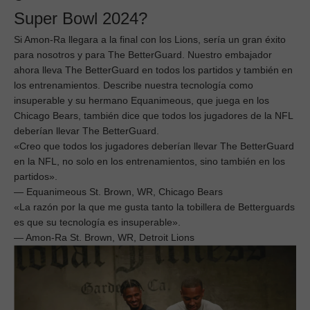
Super Bowl 2024?
Si Amon-Ra llegara a la final con los Lions, sería un gran éxito
para nosotros y para The BetterGuard. Nuestro embajador
ahora lleva The BetterGuard en todos los partidos y también en
los entrenamientos. Describe nuestra tecnología como
insuperable y su hermano Equanimeous, que juega en los
Chicago Bears, también dice que todos los jugadores de la NFL
deberían llevar The BetterGuard.
«Creo que todos los jugadores deberían llevar The BetterGuard
en la NFL, no solo en los entrenamientos, sino también en los
partidos».
— Equanimeous St. Brown, WR, Chicago Bears
«La razón por la que me gusta tanto la tobillera de Betterguards
es que su tecnología es insuperable».
— Amon-Ra St. Brown, WR, Detroit Lions