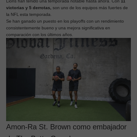
Lions han tenido una temporada notable hasta ahora. Con
11
victorias y 5 derrotas,
son uno de los equipos más fuertes de
la NFL esta temporada.
Se han ganado un puesto en los playoffs con un rendimiento
consistentemente bueno y una mejora significativa en
comparación con los últimos años.
Amon-Ra St. Brown como embajador