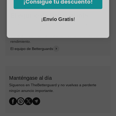
¡Consigue tu descuento!
Artículo escrito por
El equipo de Betterguards
¡
Envío Gratis
!
Betterguards es una empresa moderna dedicada a la
tecnología deportiva cuyo objetivo es ayudar a los atletas
a prevenir lesiones, recuperarse más rápido y mejorar su
rendimiento.
El equipo de Betterguards
Manténgase al día
Síguenos en TheBetterguard y no vuelvas a perderte
ningún anuncio importante.