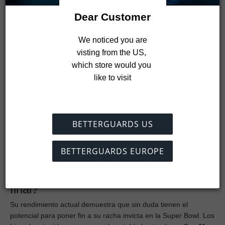
los playoffs y están cerca de la final. Son uno de los cuatro
últimos equipos de la NFL
que nunca han llegado a la Super
Dear Customer
Bowl
. Los otros tres equipos son los Cleveland Browns, los
Houston Texans y los Jacksonville Jaguars.
 We noticed you are 
Las próximas semifinales de la Super
visting from the US, 
which store would you 
Bowl 2024
like to visit
El próximo fin de semana, los últimos cuatro equipos se
disputarán una plaza en la final de la Super Bowl. Estos son los
datos:
Domingo, 28 de enero de 2024, 21:00 h: Baltimore Ravens -
BETTERGUARDS US
Kansas City Chiefs
Lunes, 29 de enero de 2024, 00:30 h: San Francisco 49ers -
BETTERGUARDS EUROPE
Detroit Lions
¿Podrán los Detroit Lions llegar a la
final?
Su rendimiento actual demuestra que sin duda tienen el
potencial para poner fin a su racha invicta en la Super Bowl. Los