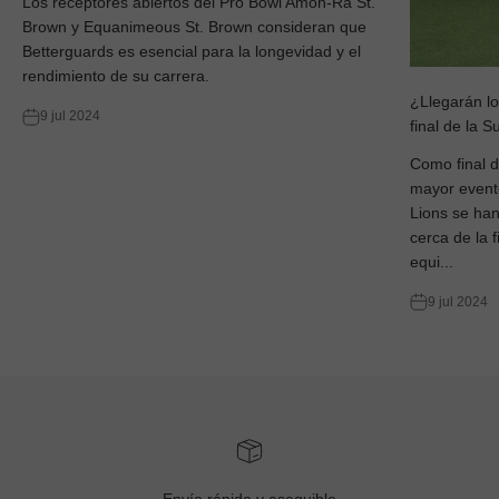
Los receptores abiertos del Pro Bowl Amon-Ra St.
Brown y Equanimeous St. Brown consideran que
Betterguards es esencial para la longevidad y el
rendimiento de su carrera.
¿Llegarán lo
9 jul 2024
final de la 
Como final d
mayor evento
Lions se han 
cerca de la f
equi...
9 jul 2024
Envío rápido y asequible