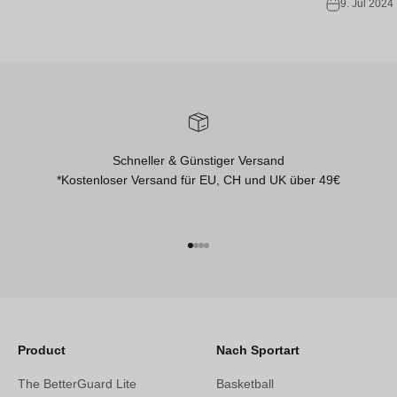
9. Jul 2024
Schneller & Günstiger Versand
*Kostenloser Versand für EU, CH und UK über 49€
Gehe zu Element 1
Gehe zu Element 2
Gehe zu Element 3
Gehe zu Element 4
Product
Nach Sportart
The BetterGuard Lite
Basketball