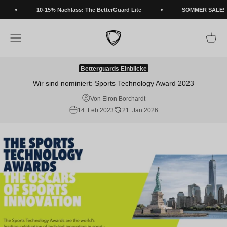
Zum Inhalt springen
10-15% Nachlass: The BetterGuard Lite
SOMMER SALE!
BETTERGUARDS
Navigationsmenü öffnen
Warenk
Betterguards Einblicke
Wir sind nominiert: Sports Technology Award 2023
Von Elron Borchardt
14. Feb 2023
21. Jan 2026