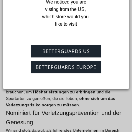
Möglichkeit zu haben, daran teilzunehmen. Unsere Arbeit
 We noticed you are 
inmitten einiger der besten und intelligentesten Unternehmen
visting from the US, 
der Branche zu präsentieren ist eine tolle Situation.
which store would you 
Wir möchten diese Gelegenheit nutzen, um allen Unternehmen
like to visit
zu gratulieren, die für die diesjährigen Auszeichnungen in
verschiedenen Kategorien ausgewählt wurden. Wir freuen uns
darauf, dabei zu sein, wenn wir die besten und
innovativsten
Produkte und Dienstleistungen in der Welt der
BETTERGUARDS US
Sporttechnologie
feiern.
The Betterguard ist eine
adaptive Technologie
und wurde
entwickelt, um Sportler verschiedener Sportarten
vor
BETTERGUARDS EUROPE
Sprunggelenksverletzungen zu schützen
, die zu einer
Schwächung oder sogar zum Ende der Karriere führen können.
Unser Ziel ist es, Athleten das Vertrauen zu geben, das sie
brauchen, um
Höchstleistungen zu erbringen
und die
Sportarten zu genießen, die sie lieben,
ohne sich um das
Verletzungsrisiko sorgen zu müssen
.
Nominiert für Verletzungsprävention und der
Genesung
Wir sind stolz darauf, als führendes Unternehmen im Bereich