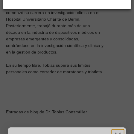
Berlín, tiene un doctorado en biomecánica y
comenzó su carrera en investigación clínica en el
Hospital Universitario Charité de Berlín.
Posteriormente, trabajó durante más de una
década en la industria de dispositivos médicos en
empresas emergentes y consolidadas,
centrándose en la investigación científica y clínica y
en la gestión de productos.
En su tiempo libre, Tobias supera sus límites
personales como corredor de maratones y triatleta.
Entradas de blog de Dr. Tobias Consmüller