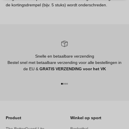
de kortingsdrempel (bijv. 5 stuks) wordt onderschreden.
Snelle en betaalbare verzending
Bestel snel met betaalbare verzending voor alle bestellingen in
de EU &
GRATIS VERZENDING voor het VK
Naar artikel 1
Naar artikel 2
Naar artikel 3
Naar artikel 4
Product
Winkel op sport
The BetterGuard Lite
Basketbal