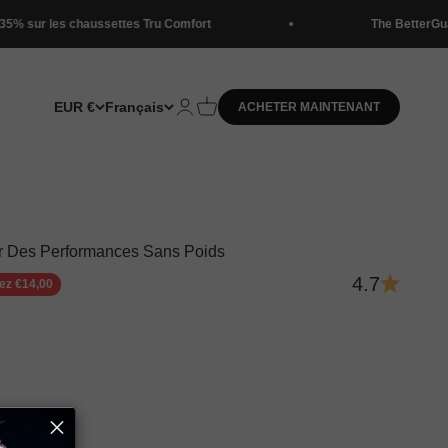
aussettes Tru Comfort
The BetterGuard Lite
EUR €
Français
Ouvrir le compte utilisation
Voir le panier
ACHETER MAINTENANT
ur Des Performances Sans Poids
4.7
ez €14,00