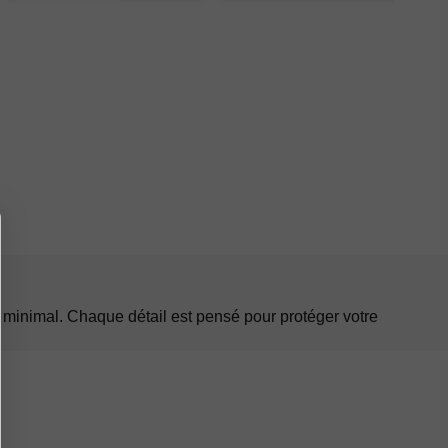
tre ligament talofibulaire antérieur (ATFL). Il reste
nt un soutien maximal exactement quand vous en avez
ds minimal. Chaque détail est pensé pour protéger votre