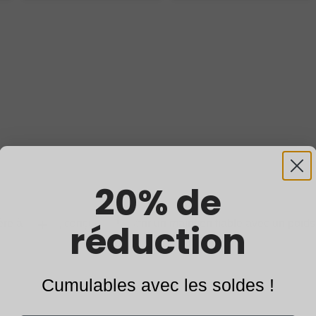
Présentation de BG ULTRA
20% de
La ceinture de sécurité pour votre cheville
ydraulique qui fonctionne comme une ceinture de sécurité pour vo
En savoir plus
stantanément dès que votre cheville commence à rouler, offra
réduction
gère à ce jour, conçue pour offrir un maintien fiable avec un poi
En savoir plus
En savoir plus
besoin.
En savoir plus
Cumulables avec les soldes !