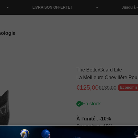
LIVRAISON OFFERTE !
Jusqu'à -35% sur les ch
nologie
-
The BetterGuard Lite
La Meilleure Chevillère Po
Prix de vente
€125,00
Prix normal
Economis
€139,00
En stock
À l'unité : -10%
Par paire : -15%