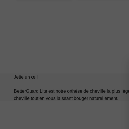
Jette un œil
Le BG ULTRA est un stabilisateur de cheville micro-h
détendu pendant que vous bougez, puis se bloque in
BetterGuard Lite est notre orthèse de cheville la plus lé
cheville tout en vous laissant bouger naturellement.