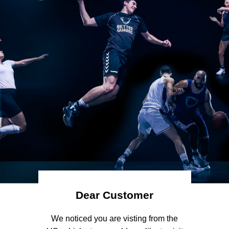
Couleur:
Noir
Noir
Blanc
Taille:
S
S
M
L
Pied:
Gauche
Gauche
Droit
Trouvez tu taille
Quantité:
Dear Customer
 We noticed you are visting from the 