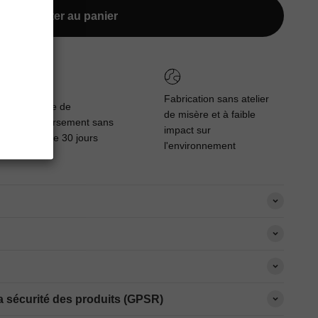
Ajouter au panier
Fabrication sans atelier
Garantie de
de misère et à faible
remboursement sans
impact sur
stress de 30 jours
l'environnement
 sécurité des produits (GPSR)