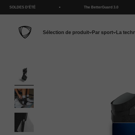
Passer au contenu
'ÉTÉ
The BetterGuard 3.0
BETTERGUARDS
Sélection de produit
Par sport
La tech