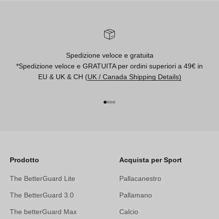
Spedizione veloce e gratuita
*Spedizione veloce e GRATUITA per ordini superiori a 49€ in
EU & UK & CH (
UK / Canada Shipping Details)
Vai all'articolo 1
Vai all'articolo 2
Vai all'articolo 3
Vai all'articolo 4
Prodotto
Acquista per Sport
The BetterGuard Lite
Pallacanestro
The BetterGuard 3.0
Pallamano
The betterGuard Max
Calcio