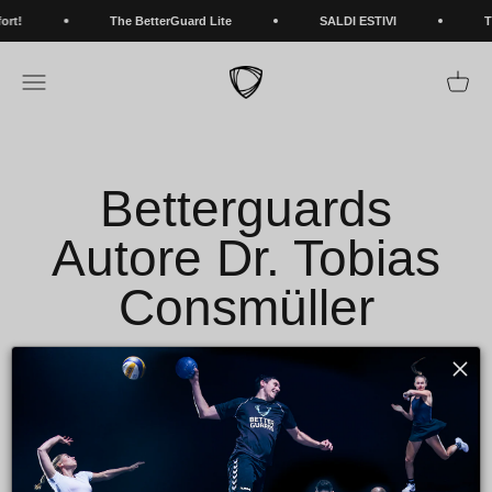
Vai al contenuto
rt!
The BetterGuard Lite
SALDI ESTIVI
Th
BETTERGUARDS
Apri il menu di navigazione
Mostra 
Betterguards
Autore Dr. Tobias
Consmüller