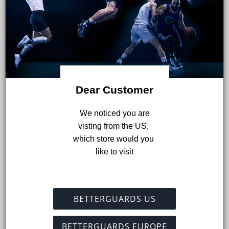
Dear Customer
 We noticed you are 
visting from the US, 
which store would you 
like to visit
BETTERGUARDS US
Chief Scientific Officer
Dr. Tobias Consmüller is the Chief Scientific Officer
BETTERGUARDS EUROPE
at Betterguards Technology, overseeing all product