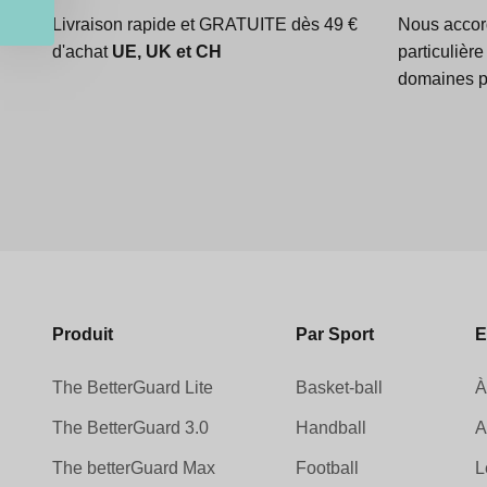
Livraison rapide et GRATUITE dès 49 €
Nous accor
d'achat
UE, UK et CH
particulière
domaines po
Produit
Par Sport
E
The BetterGuard Lite
Basket-ball
À
The BetterGuard 3.0
Handball
A
The betterGuard Max
Football
L