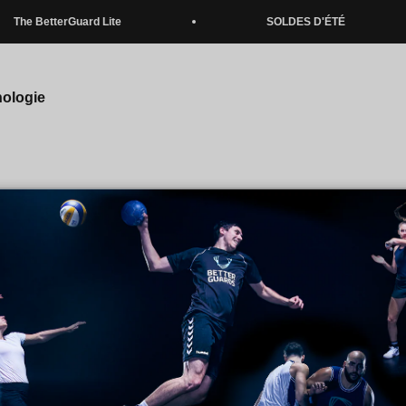
he BetterGuard Lite
SOLDES D'ÉTÉ
nologie
Politique de retour
ner votre commande dans les 21 jours sans donner de motif
(1)
du moment où vous avez reçu les marchandises. Pour exercer vo
z utiliser notre
Portail de retours
ou contacter notre service d'ass
nfo@betterguards.de
).