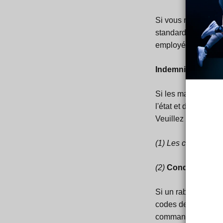
Si vous retournez l
standard) après avo
employé pour votre 
Indemnisation pou
Si les marchandises
l'état et du foncti
Veuillez manipuler 
(1)
Les chaussettes
(2)
Conditions du r
Si un rabais sur la 
codes de réduction)
commande indiquée 