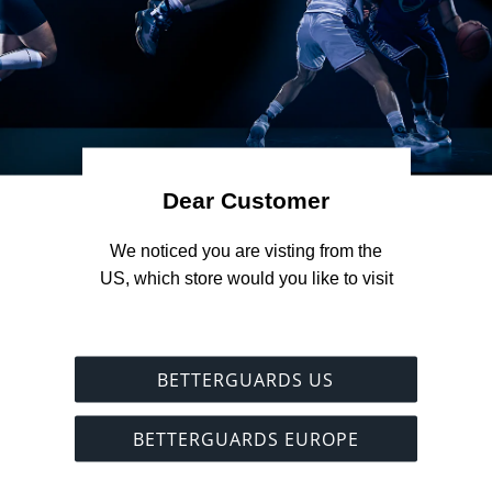
es marchandises, nous rembourserons tous les frais (y compris l
ir inspecté les articles
(1)
. Nous utiliserons le même mode de p
achat initial.
r perte de valeur
Dear Customer
 perdent de la valeur en raison d'une utilisation allant au-delà d
onnement, nous nous réservons le droit de réclamer une indemnis
 We noticed you are visting from the 
les articles comme vous le feriez en magasin.
US, which store would you like to visit
 ne peuvent pas être échangées une fois l'emballage du produit 
abais sur quantité pour les retours partiels
BETTERGUARDS US
quantité a été accordé lors de l'achat (par ex. via une tarificatio
BETTERGUARDS EUROPE
, ce rabais n'est valable que si la quantité minimale ou la vale
dans l'offre est respectée.