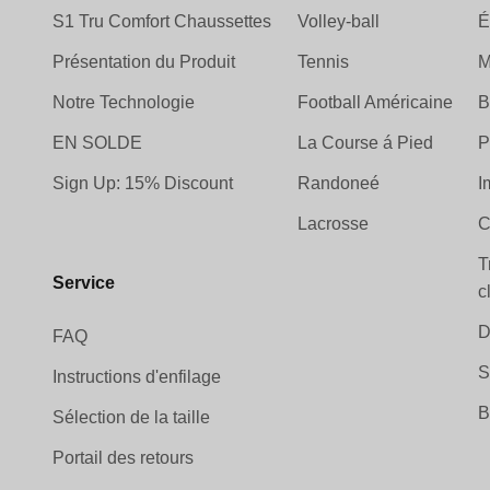
S1 Tru Comfort Chaussettes
Volley-ball
É
Présentation du Produit
Tennis
M
Notre Technologie
Football Américaine
B
EN SOLDE
La Course á Pied
P
Sign Up: 15% Discount
Randoneé
I
Lacrosse
C
T
Service
c
D
FAQ
S
Instructions d'enfilage
B
Sélection de la taille
Portail des retours