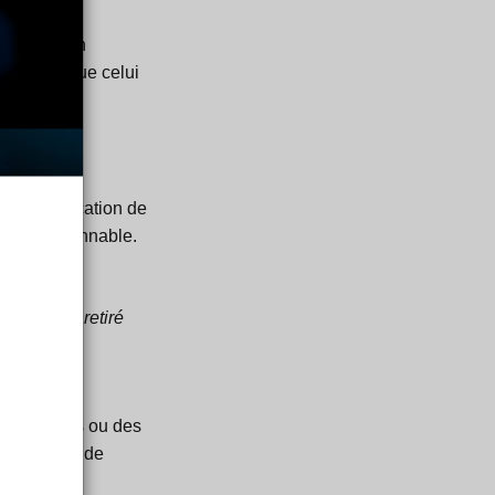
'expédition
aiement que celui
e la vérification de
ation raisonnable.
ouvert ou retiré
n par paliers ou des
ur minimale de