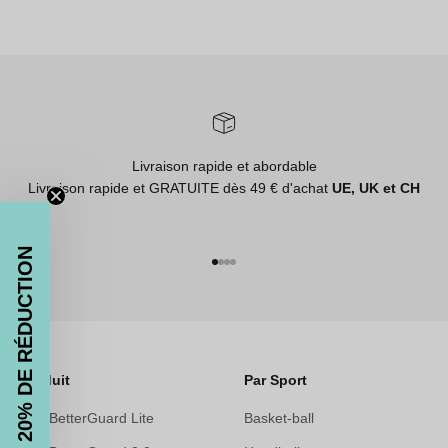
Livraison rapide et abordable
Livraison rapide et GRATUITE dès 49 € d'achat
UE, UK et CH
20% DE RÉDUCTION
Aller à l'élément 1
Aller à l'élément 2
Aller à l'élément 3
Aller à l'élément 4
Produit
Par Sport
The BetterGuard Lite
Basket-ball