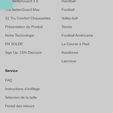
The BetterGuard 3.0
Handball
The betterGuard Max
Football
S1 Tru Comfort Chaussettes
Volley-ball
Présentation du Produit
Tennis
Notre Technologie
Football Américaine
EN SOLDE
La Course á Pied
Sign Up: 15% Discount
Randoneé
Lacrosse
Service
FAQ
Instructions d'enfilage
Sélection de la taille
Portail des retours