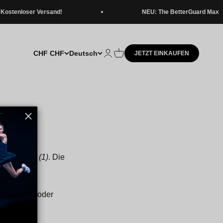
tenloser Versand!
NEU: The BetterGuard Max
CHF CHF
Deutsch
Kundenkontoseite öffnen
Warenkorb öffnen
JETZT EINKAUFEN
zurückgeben
(1)
. Die
ze bitte
er
l:
Widerruf
oder