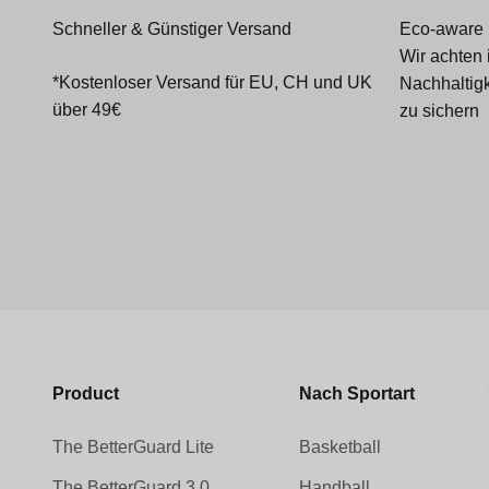
Schneller & Günstiger Versand
Eco-aware
Wir achten 
*Kostenloser Versand für EU, CH und UK
Nachhaltigk
über 49€
zu sichern
Product
Nach Sportart
The BetterGuard Lite
Basketball
The BetterGuard 3.0
Handball