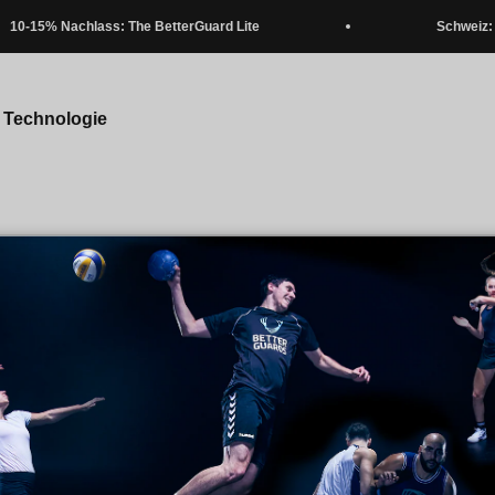
-15% Nachlass: The BetterGuard Lite
Schweiz: Kos
 Technologie
Widerruf & Rückgaberecht
estellung innerhalb von 21 Tagen ohne Angabe von Gründen 
ald Du die Ware erhalten hast. Für Rückgaben oder Umtausch nut
tal
oder kontaktiere unseren Support (
+49 (30) 4220669-100
od
.de
). Um dein Widerrufsrecht auszuüben, nutze bitte unser Porta
kt.