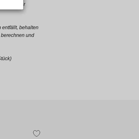
hl bzw. der
entfällt, behalten
zu berechnen und
Stück)