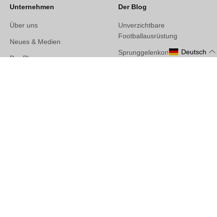
Unternehmen
Der Blog
Über uns
Unverzichtbare
Footballausrüstung
Neues & Medien
Deutsch
Sprunggelenkorthesen-
Der Blog
Vergleich: Charité-Teststudie
Team
Alle Blog-Artikel
Unsere Partner im
Fachhandel
Betterguards US
Datenschutz
Impressum
AGB
Klimaneutraler Versand
Rückgaberecht /
Widerrufsrecht