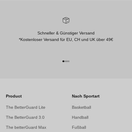
Schneller & Günstiger Versand
*Kostenloser Versand für EU, CH und UK über 49€
Gehe zu Element 1
Gehe zu Element 2
Gehe zu Element 3
Gehe zu Element 4
Product
Nach Sportart
The BetterGuard Lite
Basketball
The BetterGuard 3.0
Handball
The betterGuard Max
Fußball