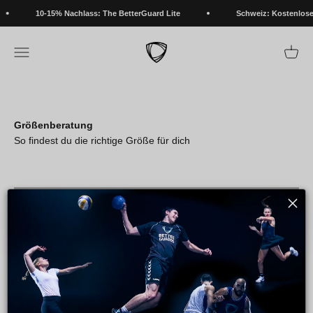
Zum Inhalt springen
10-15% Nachlass: The BetterGuard Lite
Schweiz: Kostenloser
BETTERGUARDS
Navigationsmenü öffnen
Warenk
Größenberatung
So findest du die richtige Größe für dich
Video abspielen