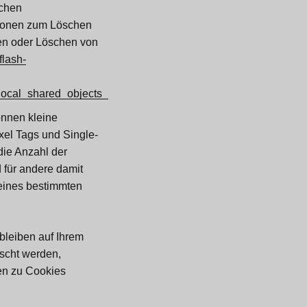
ichen
tionen zum Löschen
ren oder Löschen von
flash-
local_shared_objects_
önnen kleine
xel Tags und Single-
die Anzahl der
 für andere damit
 eines bestimmten
bleiben auf Ihrem
scht werden,
en zu Cookies