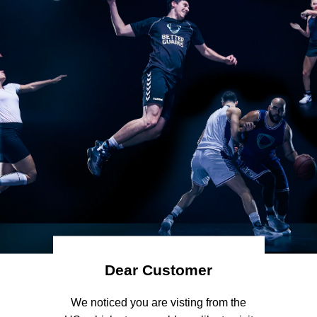
rer Daten wenn Sie den Dienst nutzen, und informiert Sie über I
und Ihren gesetzlichen Schutz.
 persönlichen Daten, um den Service bereitzustellen und zu ve
tes stimmen Sie der Erfassung und Verwendung von Informatio
 dieser Datenschutzrichtlinie. Diese Datenschutzrichtlinie wur
nerator für Datenschutzrichtlinien
.
Definitionen
Anfangsbuchstabe groß geschrieben ist, haben unter den folg
ngen. Die folgenden Definitionen haben unabhängig davon, ob s
hen, die gleiche Bedeutung.
Dear Customer
ser Datenschutzrichtlinie:
 We noticed you are visting from the 
 ein einzigartiges Konto, das für Sie erstellt wird, um auf unse