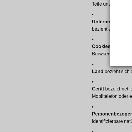
Teile unseres Dien
Unternehmen
(in 
bezieht sich auf
B
Cookies
sind klein
Browserverlaufs auf
Land
bezieht sich 
Gerät
bezeichnet je
Mobiltelefon oder ei
Personenbezogen
identifizierbare na