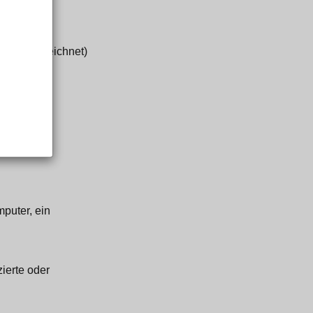
Unser“ bezeichnet)
s Ihres
mputer, ein
zierte oder