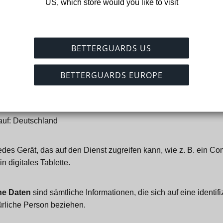
US, which store would you like to visit
stes zuzugreifen.
dieser Vereinbarung als „das Unternehmen“, „Wir“, „Uns“ oder „
BETTERGUARDS US
ETTERGUARDS
,
Eiswerderstraße 20A, Berlin
.
BETTERGUARDS EUROPE
e Dateien, die von einem Website, die unter anderem die Detail
 dieser Website enthält.
auf: Deutschland
des Gerät, das auf den Dienst zugreifen kann, wie z. B. ein Co
n digitales Tablette.
e Daten
sind sämtliche Informationen, die sich auf eine identifi
türliche Person beziehen.