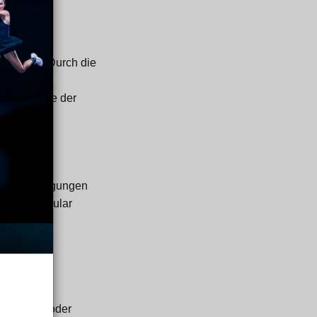
hre
rbessern. Durch die
nen in
de mit Hilfe der
enden Bedingungen
ie im Singular
ren Dienst oder