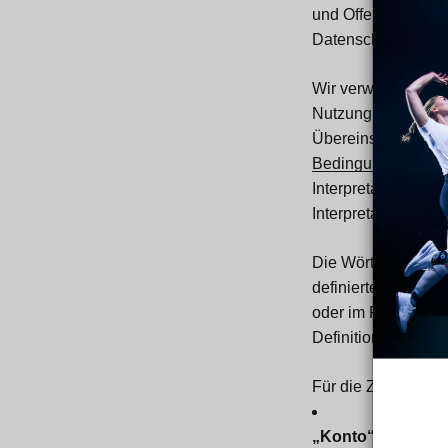
und Offenlegung Ih
Datenschutzrechte 
Wir verwenden Ihre
Nutzung des Diens
Übereinstimmung mit
BedingungenFeed Ge
Interpretation und 
Interpretation
Die Wörter, deren 
definierte Bedeutu
oder im Plural ste
Definitionen
Für die Zwecke die
„Konto“
bezeichnet