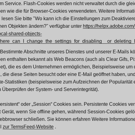
rem Service. Flash-Cookies werden nicht verwaltet durch die gle
gen wie die für Browser-Cookies verwendeten. Weitere Informa
 lesen Sie bitte "Wo kann ich die Einstellungen zum Deaktivie
nen Objekten ändern?" verfügbar unter
https://helpx.adobe.com/
ocal-shared-objects-
here_can_I_change_the_settings_for_disabling__or_deleting_
Bestimmte Abschnitte unseres Dienstes und unserer E-Mails k
ien enthalten bekannt als Web Beacons (auch als Clear Gifs, Pi
net), die es dem Unternehmen ermöglichen, Beispielsweise um 
, die diese Seiten besucht oder eine E-Mail geöffnet haben, und
-Statistiken (beispielsweise zum Aufzeichnen der Popularität
 Überprüfen der System- und Serverintegrität).
rsistent“ oder „Session“ Cookies sein. Persistente Cookies ver
 Gerät, wenn Sie offline gehen, während Session-Cookies gelö
ebbrowser schließen. Sie können erfahren Weitere Information
el
zur TermsFeed-Website
.