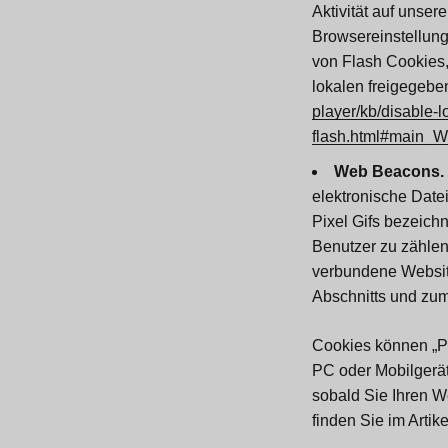
Aktivität auf unse
Browsereinstellun
von Flash Cookies,
lokalen freigegebe
player/kb/disable-l
flash.html#main_W
Web Beacons.
elektronische Date
Pixel Gifs bezeich
Benutzer zu zählen
verbundene Website
Abschnitts und zum
Cookies können „Pe
PC oder Mobilgerät
sobald Sie Ihren W
finden Sie im Artik