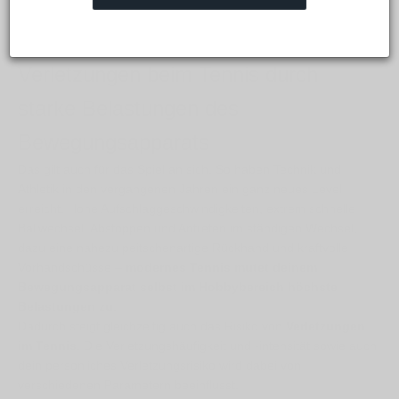
Verletzungen beim Tennis durch
starke Belastungen des
Bewegungsapparats
Das gilt auch für das Spiel an sich. So haben Technik und
Athletik in den vergangenen Jahren ein ganz neues Level
erreicht. Hohe Aufschlaggeschwindigkeiten, extrem schnelle
Ballwechsel, Abstoppen und Antreten im ständigen Wechsel,
dazu eine nahezu peitschenartige Rückhand und kraftvolle
Vorhandschüsse –
modernes Tennis mutet deinem
Bewegungsapparat selbst im Hobbybereich höchste
Belastungen zu
.
Dadurch steigt gleichzeitig auch das Risiko von
Verletzungen
im Tennis
. Die Verletzungshäufigkeit und -intensität sowie auch
dein persönliches Verletzungsrisiko wird dabei von
verschiedenen Parametern beeinflusst.