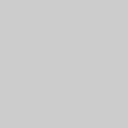
Eine diesbezüglich große Rolle spielen dabei zum einen vor
allem
dein Alter, die körperliche Konstitution und dein
Trainings- bzw. Fitnesszustand
. Zum anderen beeinflussen
aber auch äußere Bedingungen, wie zum Beispiel der
Bodenbelag und die Temperaturen auf dem Platz
, das
jeweilige Verletzungsrisiko.
Dies sind die häufigsten
Verletzungen beim Tennis
:
Hand- und Fingerstauchungen
Verletzungen am Handgelenk
Ellenbogenverletzungen
Blessuren an Schultern und Schlüsselbein
Verletzungen an Rumpf und Wirbelsäule:
Knieschmerzen und -probleme
Verletzungen am Unter- sowie Oberschenkel:
Fuß- und Sprunggelenksverletzungen
Verletzungen beim Tennis betreffen
am häufigsten das Sprunggelenk
Ruckartige Abstopp- und Drehbewegungen, plötzliche