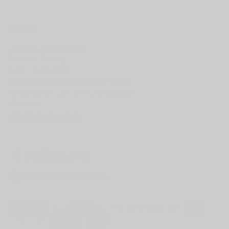
Kontakt
+49 (30) 4220669-100
Montag - Freitag
8:30 - 16:30 (CET)
BETTERGUARDS Technology GmbH
Neuendorfstr. 17b, 16761 Hennigsdorf
Germany
info@betterguards.de
Schweiz (CHF CHF)
Deutsch