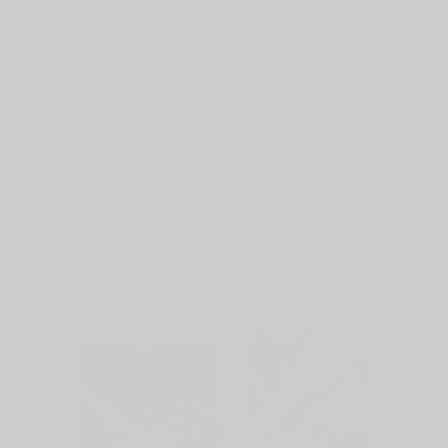
Richtungs- und Tempowechsel oder beispielsweise auch das
Erreichen von Stoppbällen durch kurze Sprints quasi aus dem
Stand – die Füße und ganz besonders das Sprunggelenk
müssen im Training und im Match Schwerstarbeit verrichten.
Dementsprechend häufig von Verletzungen beim Tennis
betroffen sind dann auch Füße und Sprunggelenke
.
Je nach Bodenbelag und genutzter Schuhtechnologie variiert
das Verletzungsrisiko um ein paar Prozentpunkte nach oben
oder nach unten. Als dominierende Verletzung in diesem
Bereich hat sich die so bezeichnete
Distorsionsverletzung des
oberen Sprunggelenks
herauskristallisiert. Laut Statistik
müssen dabei am häufigsten Verletzungen des fibulotalaren
Bandapparates behandelt werden, also die Klassiker
Bänderdehnung bzw. Bänderriss
.