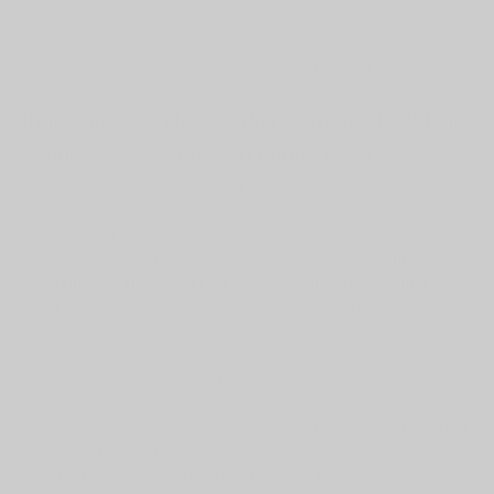
Stabilität. Außerdem passen sie oftmals nicht gut in Sportschuhe
und sind daher unkomfortabel zu tragen. Auf dem Platz beim
Spiel sind sie daher nicht oder nur äußerst limitiert zu
gebrauchen.
Innovative Bandage – das Sprunggelenk beim
Tennis als Profiteur von neuer Technologie
Seit der im November 2022 gibt es The BetterGuard. Die
Sprunggelenkbandage für Tennis und noch viele weitere
Sportarten ist ein absoluter Game-Changer. Du profitierst dabei
von einer
mehrfach patentierten Technologie
, die
dreimal
schneller als ein Muskel für die erforderliche Stabilität
sorgt
. Die Sportbandage verhält sich beim Sport wie ein
Kompressionsstrumpf und versteift sich nur bei kritischen
Bewegungen innerhalb von Millisekunden.
Ebenso schnell stellt die Sprunggelenkbandage anschließend
wieder einen vollkommen flexiblen Ausgangszustand her. Diese
Kombination aus einem
schnellen, zuverlässigen Schutz und
absoluter Bewegungsfreiheit
macht die technologisch
einzigartige Sprunggelenkbandage im Tennis
zu einem