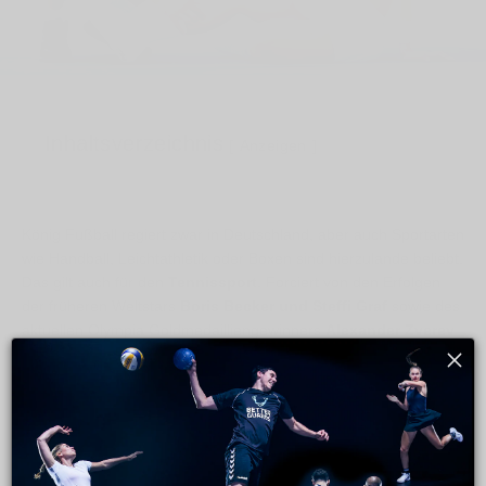
Inhaltsverzeichnis
Anzeigen
König Fußball regiert zwar in Deutschland, aber auch Sportarten
wie Handball, Leichtathletik oder Boxen sind hierzulande beliebt.
Das gilt auch für den
Tennissport
. Forciert von den Erfolgen
der früheren Weltstars
Boris Becker und Steffi Graf
sowie des
aktuellen Olympia Goldmedailliengewinners
Alexander Zverev
hat sich Tennis längst auch in Deutschland zu einer der
populärsten Sportarten in entwickelt. In den USA ist das
Interesse noch größer, was nicht zuletzt von großen Turnieren
wie den US Open sowie den zahlreichen Weltklassespielern wie
Serena Williams, Chris Evert, Pete Sampras und vielen mehr.
Weltweiter Boom: Fast 90 Millionen