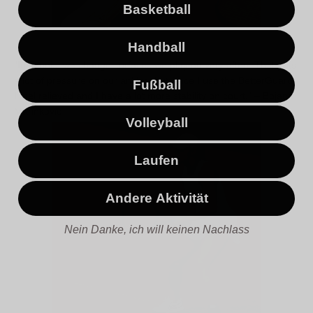
Basketball
Handball
“In Tennis, we change surfaces we play on very often. That puts
a lot of pressure on our ankles, but since I use the BetterGuard,
Fußball
I feel relieved and I have a lot more stability on court.” – Bojana
Marinkovic
Volleyball
Laufen
Andere Aktivität
Nein Danke, ich will keinen Nachlass