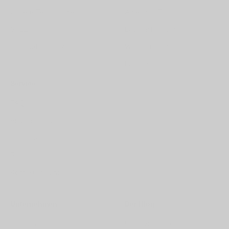
Unsere Technologie
American Football
SALE
Laufen/Trailrunning
15% Rabatt bei Anmeldung
Wandern & Outdoor
Lacrosse
Service
FAQs
Anziehanleitung
Größenwahl
Retourenportal
Kontaktiere uns
Unternehmen
Der Blog
Über uns
Unverzichtbare