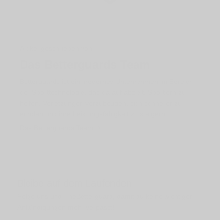
Artikel geschrieben von
Das Betterguards Team
Betterguards ist ein modernes Unternehmen im Bereich
der Sporttechnologie, das darauf abzielt, Sportlern zu
helfen, Verletzungen vorzubeugen, sich schneller zu
erholen und ihre Leistungsfähigkeit zu steigern.
Das Betterguards Team
Bleibe auf dem Laufenden
Folge uns und TheBetterguard, damit du keine wichtigen
Ankündigungen mehr verpasst!