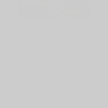
Tennis: Sprunggelenkbandage mit
innovativer Technologie revolutioniert
die Behandlung
Hast du dich
beim Tennis am Sprunggelenk ernsthaft
verletzt
, droht in der Regel eine längere Zwangspause. Bei
einem
Bänderriss dauert es bis zur Heilung
manchmal sogar bis
zu acht Wochen oder noch länger. Sowohl im Hinblick auf die
Rehabilitation als auch auf die Prävention setzten die Ärzte
dabei jahrelang auf eine individuell optimale Schuh- und
Einlagenversorgung sowie auf Schutz durch Tapen und das
Anlegen von Bandagen und Orthesen.
Das große Problem
dabei
: Herkömmliche Orthesen sind steif und schränken die
Beweglichkeit stark ein, Bandagen geben oftmals ungenügende