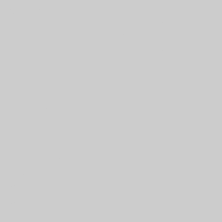
Footballausrüstung
Neues & Medien
Sprunggelenkorthesen-
Der Blog
Vergleich: Charité-Teststudie
Team
Alle Blog-Artikel
Unsere Partner im
Fachhandel
Betterguards US
Datenschutz
Impressum
AGB
Klimaneutraler Versand
Rückgaberecht /
Widerrufsrecht
Widerruf Einreichen
Patente