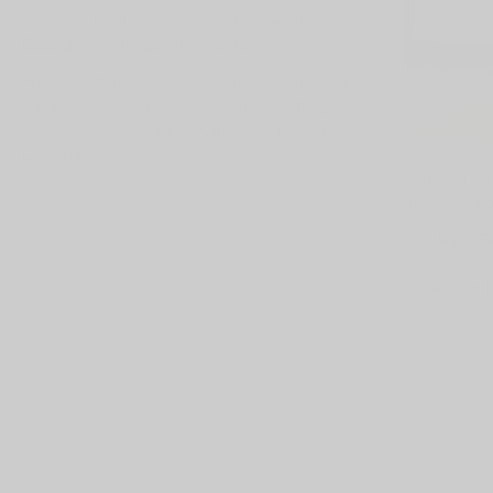
Amon-Ra und Equanimeous St. Brown treten
Betterguards als globale Botschafter bei
Pro-Bowl-Wide-Receiver Amon-Ra St. Brown und
Equanimeous St. Brown bezeichnen Betterguards
als entscheidend für ihre Karrieredauer und
Leistung
Schaffen die
9. Jul 2024
ins Super Bo
Der Super Bo
größte Sport
haben sich fü
kurz vor dem
9. Jul 2024