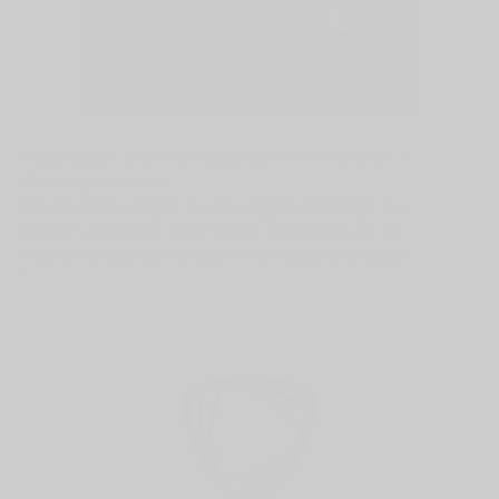
“Nothing feels better than wearing The BetterGuard.” –
Anastasiya Kuparev
Wie die beiden zeigen: Die Sprunggelenkbandage The
BetterGuard gibt dir immer genau den Schutz und die
Sicherheit, die du für eine Leistungsexplosion benötigst.
"