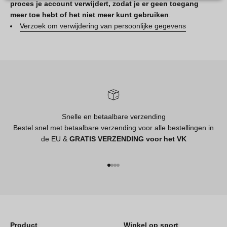
proces je account verwijdert, zodat je er geen toegang
meer toe hebt of het niet meer kunt gebruiken
.
Verzoek om verwijdering van persoonlijke gegevens
Snelle en betaalbare verzending
Bestel snel met betaalbare verzending voor alle bestellingen in
de EU &
GRATIS VERZENDING voor het VK
Naar artikel 1
Naar artikel 2
Naar artikel 3
Naar artikel 4
Product
Winkel op sport