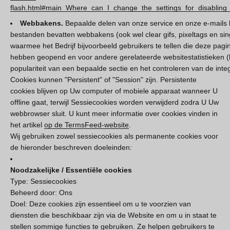
flash.html#main_Where_can_I_change_the_settings_for_disabling_
Webbakens.
Bepaalde delen van onze service en onze e-mails 
bestanden bevatten webbakens (ook wel clear gifs, pixeltags en sin
waarmee het Bedrijf bijvoorbeeld gebruikers te tellen die deze pag
hebben geopend en voor andere gerelateerde websitestatistieken (b
populariteit van een bepaalde sectie en het controleren van de integ
Cookies kunnen "Persistent" of "Session" zijn. Persistente
cookies blijven op Uw computer of mobiele apparaat wanneer U
offline gaat, terwijl Sessiecookies worden verwijderd zodra U Uw
webbrowser sluit. U kunt meer informatie over cookies vinden in
het artikel
op de TermsFeed-website
.
Wij gebruiken zowel sessiecookies als permanente cookies voor
de hieronder beschreven doeleinden:
Noodzakelijke / Essentiële cookies
Type: Sessiecookies
Beheerd door: Ons
Doel: Deze cookies zijn essentieel om u te voorzien van
diensten die beschikbaar zijn via de Website en om u in staat te
stellen sommige functies te gebruiken. Ze helpen gebruikers te