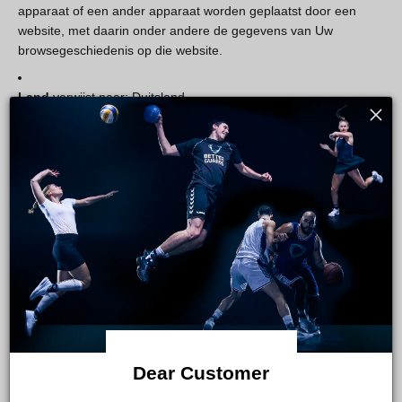
apparaat of een ander apparaat worden geplaatst door een
website, met daarin onder andere de gegevens van Uw
browsegeschiedenis op die website.
Land
verwijst naar: Duitsland
Apparaat
betekent elk apparaat dat toegang kan krijgen tot de
Service, zoals een computer, een mobiele telefoon of een
digitale tablet.
Persoonsgegevens
zijn alle gegevens die betrekking hebben
op een geïdentificeerde of identificeerbare persoon.
Dienst
verwijst naar de Website.
Serviceprovider
betekent elke natuurlijke of rechtspersoon die
de gegevens namens het Bedrijf verwerkt. Onderneming. Het
Dear Customer
verwijst naar derde bedrijven of personen die door het Bedrijf in