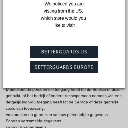
dienst zijn genomen om de Service te faciliteren, om de Service
 We noticed you are 
namens het Bedrijf te verlenen, diensten met betrekking tot de
visting from the US, 
Service uit te voeren of het Bedrijf te helpen bij het analyseren
which store would you 
van het gebruik van de Service.
like to visit
Gebruiksgegevens
zijn gegevens die automatisch worden
verzameld, gegenereerd door het gebruik van de Service of van
de Service-infrastructuur zelf (bijvoorbeeld de duur van een
BETTERGUARDS US
paginabezoek).
BETTERGUARDS EUROPE
Website
verwijst naar
BETTERGUARDS
, toegankelijk via
https://betterguards.de
U
betekent de persoon die toegang heeft tot de Service of deze
gebruikt, of het bedrijf of andere rechtspersoon namens wie een
dergelijk individu toegang heeft tot de Service of deze gebruikt,
zoals van toepassing.
Verzamelen en gebruiken van uw persoonlijke gegevens
Soorten verzamelde gegevens
Persoonlijke gegevens