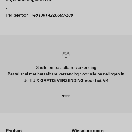
Per telefoon:
+49 (30) 4220669-100
Snelle en betaalbare verzending
Bestel snel met betaalbare verzending voor alle bestellingen in
de EU &
GRATIS VERZENDING voor het VK
Naar artikel 1
Naar artikel 2
Naar artikel 3
Naar artikel 4
Product
Winkel op sport